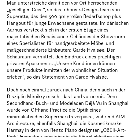
Man unterstreiche damit den vor Ort herrschenden
„geselligen Geist“, so das Inhouse-Design-Team von
Superette, das den 500 qm großen Bedarfsshop plus
Hangout für junge Erwachsene gestaltete. Im dänischen
Aarhus versteckt sich in der ersten Etage eines
majestätischen Renaissance-Gebäudes der Showroom
eines Spezialisten für handgearbeitete Möbel und
maßgeschneiderte Einbauten: Garde Hvalsøe. Der
Schauraum vermittelt den Eindruck eines prächtigen
privaten Apartments. „Unsere Kund:innen können
unsere Produkte inmitten der wohnlichen Situation
erleben“, so das Statement von Garde Hvalsøe.
Doch noch einmal zurück nach China, denn auch in der
Disziplin Mimikry mischt das Land vorne mit. Dem
Secondhand-Buch- und Modeladen Déjà Vu in Shanghai
wurde von Offhand Practice die Optik eines
minimalistischen Supermarkts verpasst, während AIM
Architecture, ebenfalls Shanghai, die Kosmetikmarke
Harmay in dem von Renzo Piano designten „OōEli-Art-
Park“ Hangzhou scheinbar in die Räumlichkeiten eines