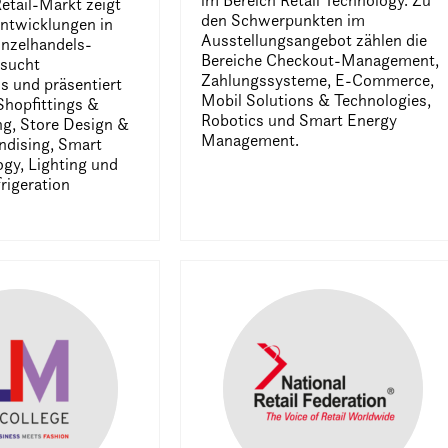
im Bereich Retail Technology. Zu
etail-Markt zeigt
den Schwerpunkten im
Entwicklungen in
Ausstellungsangebot zählen die
inzelhandels-
Bereiche Checkout-Management,
rsucht
Zahlungssysteme, E-Commerce,
s und präsentiert
Mobil Solutions & Technologies,
Shopfittings &
Robotics und Smart Energy
ng, Store Design &
Management.
ndising, Smart
ogy, Lighting und
rigeration