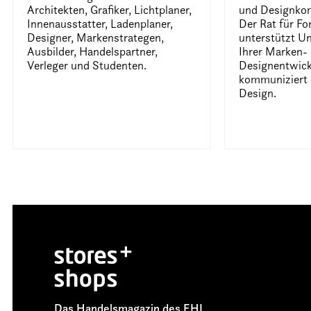
Architekten, Grafiker, Lichtplaner,
und Designko
Innenausstatter, Ladenplaner,
Der Rat für F
Designer, Markenstrategen,
unterstützt U
Ausbilder, Handelspartner,
Ihrer Marken-
Verleger und Studenten.
Designentwic
kommuniziert
Design.
Das Handelsmagazin des EHI