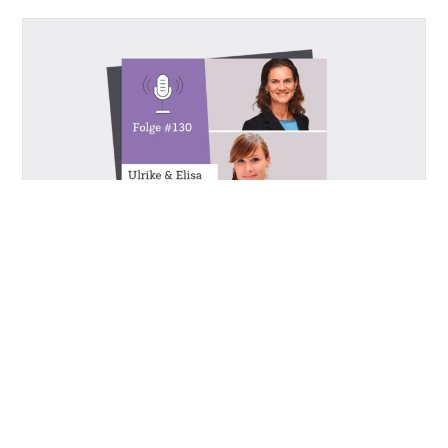
05/12/2024
| PERSONALMANAGEMENT
EHI-Podcast mit Ulrike Witt und
Elisa Weyersberg (EHI): Future of
Work in Retail
Ulrike Witt und Elisa Weyersberg aus dem
Forschungsbereich Personal im EHI benennen
künftige To-dos für Personalverantwortliche im
Handel, um dem Fachkräftemangel