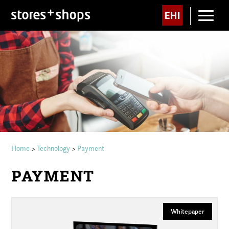
Home
Technology
Payment
>
>
PAYMENT
EHI-Studie: Mobile Payment boomt
PAYMENT
Whitepaper