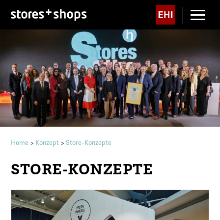
Home
Konzept
Store-Konzepte
>
>
STORE-KONZEPTE
HDE prämiert Stores of the Year 2026
STORE-KONZEPTE