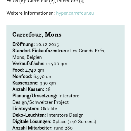
Fotos (6): Carrefour (2), Interstore (4)
Weitere Informationen:
hyper.carrefour.eu
Carrefour, Mons
Eröffnung:
10.12.2015
Standort Einkaufszentrum:
Les Grands Prés,
Mons, Belgien
Verkaufsfläche:
11.700 qm
Food:
4.740 qm
Nonfood:
6.570 qm
Kassenzone:
390 qm
Anzahl Kassen:
28
Planung/Umsetzung:
Interstore
Design/Schweitzer Project
Lichtsystem:
Oktalite
Deko-Leuchten:
Interstore Design
Digitale Lösungen:
Xplace (140 Screens)
Anzahl Mitarbeiter:
rund 280