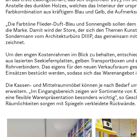
Anstelle des dunklen Holzes, welches das Interieur der ursp
Farbkombination aus kräftigem Blau und Gelb, die Aufmerks
„Die Farbtöne Flieder-Duft-Bleu und Sonnengelb sollen dem
die Marke. Damit wird der Store, der sich den Themen Kuns
Sondermann vom Architekturbüro DIIIP, das gemeinsam mit d
zeichnet.
Um den engen Kostenrahmen im Blick zu behalten, entschie
aus lasierten Seekiefernplatten, gelben Transportboxen un
Rohrverbindern. Das eigens für den neuen Verkaufsraum gest
Einsätzen bestückt werden, sodass sich das Warenangebot i
Die Kassen- und Mittelraummöbel können je nach Bedarf um 
erweitern. „Im Eingangsbereich zeigen wir Sortimente von 
eine flexible Warenpräsentation besonders wichtig“, so Gesc
Räumlichkeiten sorgen mit Spiegeln verkleidete Rückwände.