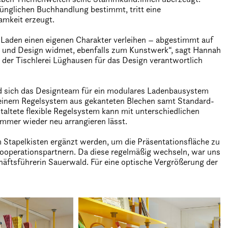
rünglichen Buchhandlung bestimmt, tritt eine
amkeit erzeugt.
 Laden einen eigenen Charakter verleihen – abgestimmt auf
t und Design widmet, ebenfalls zum Kunstwerk“, sagt Hannah
er Tischlerei Lüghausen für das Design verantwortlich
d sich das Designteam für ein modulares Ladenbausystem
d einem Regelsystem aus gekanteten Blechen samt Standard-
altete flexible Regelsystem kann mit unterschiedlichen
mmer wieder neu arrangieren lässt.
Stapelkisten ergänzt werden, um die Präsentationsfläche zu
Kooperationspartnern. Da diese regelmäßig wechseln, war uns
häftsführerin Sauerwald. Für eine optische Vergrößerung der