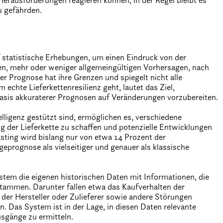
Herausforderungen reagieren können, in der Regel bleibt es
u gefährden.
 statistische Erhebungen, um einen Eindruck von der
en, mehr oder weniger allgemeingültigen Vorhersagen, nach
er Prognose hat ihre Grenzen und spiegelt nicht alle
chte Lieferkettenresilienz geht, lautet das Ziel,
asis akkuraterer Prognosen auf Veränderungen vorzubereiten.
lligenz gestützt sind, ermöglichen es, verschiedene
g der Lieferkette zu schaffen und potenzielle Entwicklungen
ting wird bislang nur von etwa 14 Prozent der
geprognose als vielseitiger und genauer als klassische
stem die eigenen historischen Daten mit Informationen, die
stammen. Darunter fallen etwa das Kaufverhalten der
 der Hersteller oder Zulieferer sowie andere Störungen
n. Das System ist in der Lage, in diesen Daten relevante
sgänge zu ermitteln.