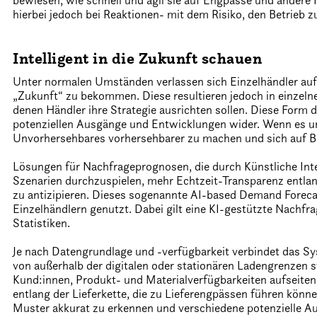
bewiesen, wie schnell und agil sie auf Engpässe und andere 
hierbei jedoch bei Reaktionen- mit dem Risiko, den Betrieb z
Intelligent in die Zukunft schauen
Unter normalen Umständen verlassen sich Einzelhändler auf
„Zukunft“ zu bekommen. Diese resultieren jedoch in einzeln
denen Händler ihre Strategie ausrichten sollen. Diese Form d
potenziellen Ausgänge und Entwicklungen wider. Wenn es um e
Unvorhersehbares vorhersehbarer zu machen und sich auf B
Lösungen für Nachfrageprognosen, die durch Künstliche Inte
Szenarien durchzuspielen, mehr Echtzeit-Transparenz entlan
zu antizipieren. Dieses sogenannte AI-based Demand Forecas
Einzelhändlern genutzt. Dabei gilt eine KI-gestützte Nachfra
Statistiken.
Je nach Datengrundlage und -verfügbarkeit verbindet das Sy
von außerhalb der digitalen oder stationären Ladengrenzen 
Kund:innen, Produkt- und Materialverfügbarkeiten aufseiten
entlang der Lieferkette, die zu Lieferengpässen führen könne
Muster akkurat zu erkennen und verschiedene potenzielle Au