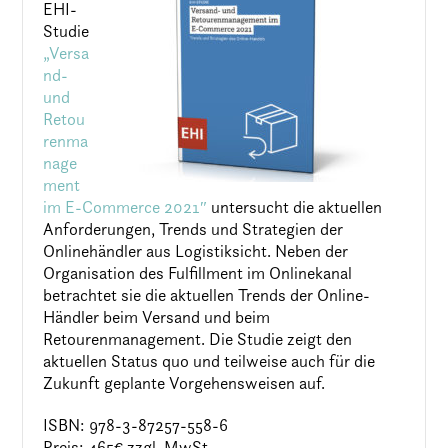
EHI-
Studie
„Versa
nd-
und
Retou
renma
nage
ment
im E-Commerce 2021″
untersucht die aktuellen
Anforderungen, Trends und Strategien der
Onlinehändler aus Logistiksicht. Neben der
Organisation des Fulfillment im Onlinekanal
betrachtet sie die aktuellen Trends der Online-
Händler beim Versand und beim
Retourenmanagement. Die Studie zeigt den
aktuellen Status quo und teilweise auch für die
Zukunft geplante Vorgehensweisen auf.
ISBN: 978-3-87257-558-6
Preis: 465€ zzgl. MwSt.