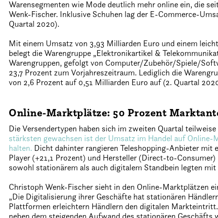
Warensegmenten wie Mode deutlich mehr online ein, die seit
Wenk-Fischer. Inklusive Schuhen lag der E-Commerce-Umsatz
Quartal 2020).
Mit einem Umsatz von 3,93 Milliarden Euro und einem leic
belegt die Warengruppe „Elektronikartikel & Telekommunikat
Warengruppen, gefolgt von Computer/Zubehör/Spiele/Softw
23,7 Prozent zum Vorjahreszeitraum. Lediglich die Wareng
von 2,6 Prozent auf 0,51 Milliarden Euro auf (2. Quartal 2020
Online-Marktplätze: 50 Prozent Marktant
Die Versendertypen haben sich im zweiten Quartal teilweise 
stärksten gewachsen ist der Umsatz im Handel auf Online-Ma
halten.
Dicht dahinter rangieren Teleshopping-Anbieter mit
Player (+21,1 Prozent) und Hersteller (Direct-to-Consumer)
sowohl stationärem als auch digitalem Standbein legten mit
Christoph Wenk-Fischer sieht in den Online-Marktplätzen e
„Die Digitalisierung ihrer Geschäfte hat stationären Händle
Plattformen erleichtern Händlern den digitalen Markteintritt
neben dem steigenden Aufwand des stationären Geschäfts 