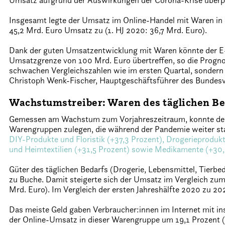
Umsatz aufgrund der Auswirkungen der Corona-Krise überp
Insgesamt legte der Umsatz im Online-Handel mit Waren in 
45,2 Mrd. Euro Umsatz zu (1. HJ 2020: 36,7 Mrd. Euro).
Dank der guten Umsatzentwicklung mit Waren könnte der E
Umsatzgrenze von 100 Mrd. Euro übertreffen, so die Progn
schwachen Vergleichszahlen wie im ersten Quartal, sondern 
Christoph Wenk-Fischer, Hauptgeschäftsführer des Bundes
Wachstumstreiber: Waren des täglichen Be
Gemessen am Wachstum zum Vorjahreszeitraum, konnte der O
Warengruppen zulegen, die während der Pandemie weiter st
DIY-Produkte und Floristik (+37,3 Prozent), Drogerieproduk
und Heimtextilien (+31,5 Prozent) sowie Medikamente (+30,
Güter des täglichen Bedarfs (Drogerie, Lebensmittel, Tierb
zu Buche. Damit steigerte sich der Umsatz im Vergleich zu
Mrd. Euro). Im Vergleich der ersten Jahreshälfte 2020 zu 2
Das meiste Geld gaben Verbraucher:innen im Internet mit 
der Online-Umsatz in dieser Warengruppe um 19,1 Prozent (