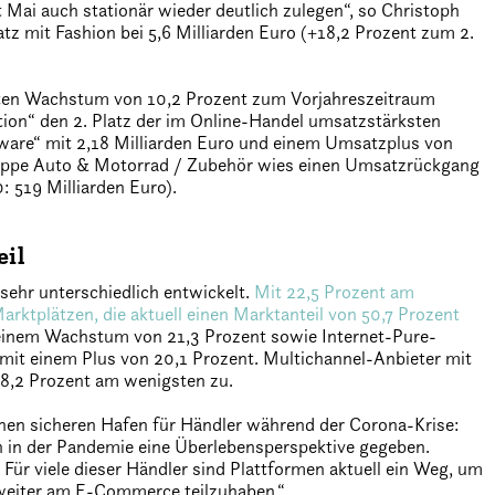
 Mai auch stationär wieder deutlich zulegen“, so Christoph
 mit Fashion bei 5,6 Milliarden Euro (+18,2 Prozent zum 2.
hten Wachstum von 10,2 Prozent zum Vorjahreszeitraum
ion“ den 2. Platz der im Online-Handel umsatzstärksten
are“ mit 2,18 Milliarden Euro und einem Umsatzplus von
ruppe Auto & Motorrad / Zubehör wies einen Umsatzrückgang
: 519 Milliarden Euro).
eil
sehr unterschiedlich entwickelt.
Mit 22,5 Prozent am
rktplätzen, die aktuell einen Marktanteil von 50,7 Prozent
 einem Wachstum von 21,3 Prozent sowie Internet-Pure-
 mit einem Plus von 20,1 Prozent. Multichannel-Anbieter mit
 8,2 Prozent am wenigsten zu.
inen sicheren Hafen für Händler während der Corona-Krise:
rn in der Pandemie eine Überlebensperspektive gegeben.
. Für viele dieser Händler sind Plattformen aktuell ein Weg, um
weiter am E-Commerce teilzuhaben.“