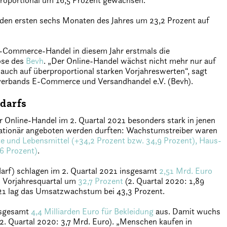
roportional um 16,5 Prozent gewachsen.
den ersten sechs Monaten des Jahres um 23,2 Prozent auf
-Commerce-Handel in diesem Jahr erstmals die
ose des
Bevh
. „Der Online-Handel wächst nicht mehr nur auf
auch auf überproportional starken Vorjahreswerten“, sagt
verbands E-Commerce und Versandhandel e.V. (Bevh).
darfs
nline-Handel im 2. Quartal 2021 besonders stark in jenen
ationär angeboten werden durften: Wachstumstreiber waren
te und Lebensmittel (+34,2 Prozent bzw. 34,9 Prozent), Haus-
6 Prozent)
.
edarf) schlagen im 2. Quartal 2021 insgesamt
2,51 Mrd. Euro
m Vorjahresquartal um
32,7 Prozent
(2. Quartal 2020: 1,89
021 lag das Umsatzwachstum bei 43,3 Prozent.
insgesamt
4,4 Milliarden Euro für Bekleidung
aus. Damit wuchs
2. Quartal 2020: 3,7 Mrd. Euro). „Menschen kaufen in