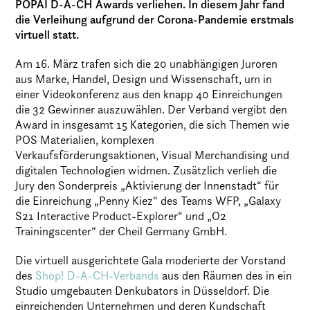
POPAI D-A-CH Awards verliehen. In diesem Jahr fand
die Verleihung aufgrund der Corona-Pandemie erstmals
virtuell statt.
Am 16. März trafen sich die 20 unabhängigen Juroren
aus Marke, Handel, Design und Wissenschaft, um in
einer Videokonferenz aus den knapp 40 Einreichungen
die 32 Gewinner auszuwählen. Der Verband vergibt den
Award in insgesamt 15 Kategorien, die sich Themen wie
POS Materialien, komplexen
Verkaufsförderungsaktionen, Visual Merchandising und
digitalen Technologien widmen. Zusätzlich verlieh die
Jury den Sonderpreis „Aktivierung der Innenstadt“ für
die Einreichung „Penny Kiez“ des Teams WFP, „Galaxy
S21 Interactive Product-Explorer“ und „O2
Trainingscenter“ der Cheil Germany GmbH.
Die virtuell ausgerichtete Gala moderierte der Vorstand
des
Shop! D-A-CH-Verbands
aus den Räumen des in ein
Studio umgebauten Denkubators in Düsseldorf. Die
einreichenden Unternehmen und deren Kundschaft