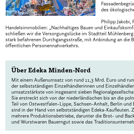
Fassadenbegrün
des ökologisch
Philipp Jakobi,
Handelsimmobilien: „Nachhaltiges Bauen und Einkaufskomfor
schließen wir die Versorgungslücke im Stadtteil Mühlenberg.“
stark befahrenen Durchgangsstraße, mit Anbindung an die Bu
öffentlichen Personennahverkehrs.
Über Edeka Minden-Nord
Mit einem Außenumsatz von rund 11,3 Mrd. Euro und rund 
der selbstständigen Einzelhändlerinnen und Einzelhändle
umsatzstärkste von insgesamt sieben Regionalgesellscha
Sie erstreckt sich von der niederländischen bis an die p
Teil von Ostwestfalen-Lippe, Sachsen-Anhalt, Berlin und
sind in der Hand von selbstständigen Edeka-Kaufleuten
mehrere Produktionsbetriebe, darunter die Brot- und Back
und Wurstwaren Bauerngut sowie das Traditionsunterne