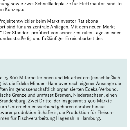
ung sowie zwei Schnellladeplätze für Elektroautos sind Teil
en Konzepts.
 Projektentwickler beim Marktinvestor Ratisbona
t sind für uns zentrale Anliegen. Mit dem neuen Markt
 Der Standort profitiert von seiner zentralen Lage an einer
ndesstraße 65 und fußläufiger Erreichbarkeit des
75.800 Mitarbeiterinnen und Mitarbeitern (einschließlich
r) ist die Edeka Minden-Hannover nach eigener Aussage die
ften im genossenschaftlich organisierten Edeka-Verbund.
olnische Grenze und umfasst Bremen, Niedersachsen, einen
 Brandenburg. Zwei Drittel der insgesamt 1.500 Märkte
. Zum Unternehmensverbund gehören darüber hinaus
warenproduktion Schäfer’s, die Produktion für Fleisch-
hmen für Fischverarbeitung Hagenah in Hamburg.