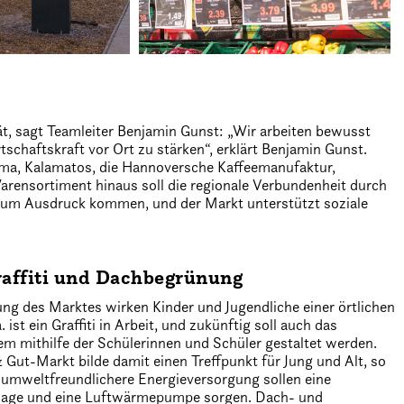
t, sagt Teamleiter Benjamin Gunst: „Wir arbeiten bewusst
schaftskraft vor Ort zu stärken“, erklärt Benjamin Gunst.
ima, Kalamatos, die Hannoversche Kaffeemanufaktur,
rensortiment hinaus soll die regionale Verbundenheit durch
 zum Ausdruck kommen, und der Markt unterstützt soziale
raffiti und Dachbegrünung
ung des Marktes wirken Kinder und Jugendliche einer örtlichen
. ist ein Graffiti in Arbeit, und zukünftig soll auch das
em mithilfe der Schülerinnen und Schüler gestaltet werden.
Gut-Markt bilde damit einen Treffpunkt für Jung und Alt, so
e umweltfreundlichere Energieversorgung sollen eine
lage und eine Luftwärmepumpe sorgen. Dach- und