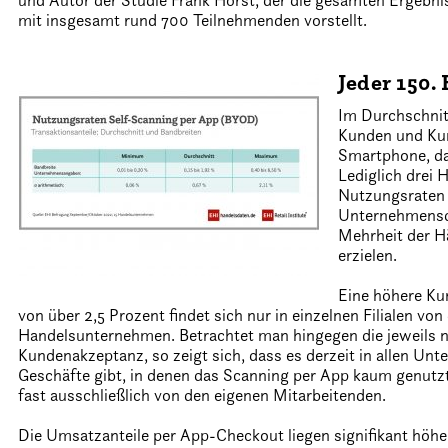
und Autor der Studie Frank Horst, der die gesamten Ergeb
mit insgesamt rund 700 Teilnehmenden vorstellt.
Jeder 150.
Im Durchschnit
Kunden und Ku
Smartphone, da
Lediglich drei H
Nutzungsraten 
Unternehmensdu
Mehrheit der Hä
erzielen.
Eine höhere K
von über 2,5 Prozent findet sich nur in einzelnen Filialen von 
Handelsunternehmen. Betrachtet man hingegen die jeweils n
Kundenakzeptanz, so zeigt sich, dass es derzeit in allen Un
Geschäfte gibt, in denen das Scanning per App kaum genut
fast ausschließlich von den eigenen Mitarbeitenden.
Die Umsatzanteile per App-Checkout liegen signifikant höher