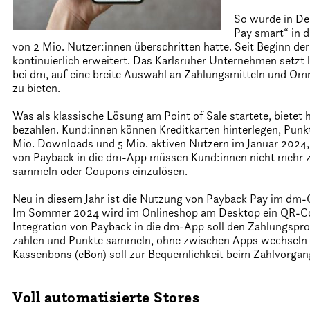
So wurde in De
Pay smart“ in 
von 2 Mio. Nutzer:innen überschritten hatte. Seit Beginn d
kontinuierlich erweitert. Das Karlsruher Unternehmen setzt 
bei dm, auf eine breite Auswahl an Zahlungsmitteln und Omni
zu bieten.
Was als klassische Lösung am Point of Sale startete, biete
bezahlen. Kund:innen können Kreditkarten hinterlegen, Punk
Mio. Downloads und 5 Mio. aktiven Nutzern im Januar 2024, d
von Payback in die dm-App müssen Kund:innen nicht mehr 
sammeln oder Coupons einzulösen.
Neu in diesem Jahr ist die Nutzung von Payback Pay im dm-O
Im Sommer 2024 wird im Onlineshop am Desktop ein QR-Co
Integration von Payback in die dm-App soll den Zahlungspro
zahlen und Punkte sammeln, ohne zwischen Apps wechseln z
Kassenbons (eBon) soll zur Bequemlichkeit beim Zahlvorgan
Voll automatisierte Stores