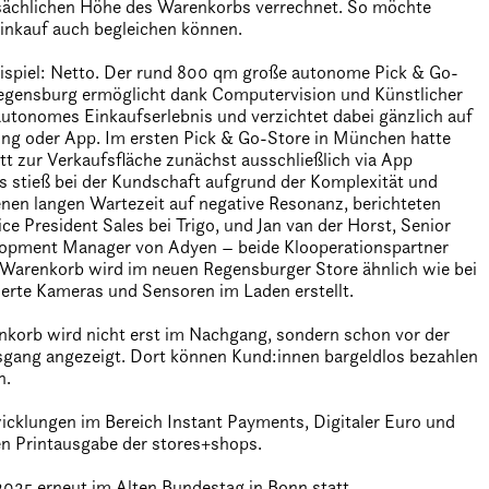
tsächlichen Höhe des Warenkorbs verrechnet. So möchte
Einkauf auch begleichen können.
eispiel: Netto. Der rund 800 qm große autonome Pick & Go-
Regensburg ermöglicht dank Computervision und Künstlicher
 autonomes Einkaufserlebnis und verzichtet dabei gänzlich auf
rung oder App. Im ersten Pick & Go-Store in München hatte
tt zur Verkaufsfläche zunächst ausschließlich via App
s stieß bei der Kundschaft aufgrund der Komplexität und
nen langen Wartezeit auf negative Resonanz, berichteten
ice President Sales bei Trigo, und Jan van der Horst, Senior
opment Manager von Adyen – beide Klooperationspartner
 Warenkorb wird im neuen Regensburger Store ähnlich wie bei
ierte Kameras und Sensoren im Laden erstellt.
orb wird nicht erst im Nachgang, sondern schon vor der
gang angezeigt. Dort können Kund:innen bargeldlos bezahlen
n.
icklungen im Bereich Instant Payments, Digitaler Euro und
n Printausgabe der stores+shops.
025 erneut im Alten Bundestag in Bonn statt.