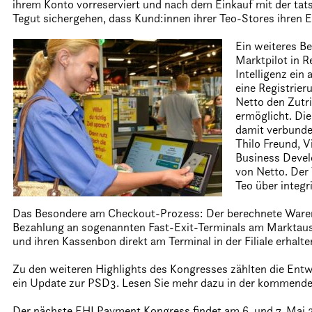
ihrem Konto vorreserviert und nach dem Einkauf mit der ta
Tegut sichergehen, dass Kund:innen ihrer Teo-Stores ihren 
Ein weiteres B
Marktpilot in 
Intelligenz ein
eine Registrie
Netto den Zutri
ermöglicht. Die
damit verbunde
Thilo Freund, V
Business Devel
von Netto. Der
Teo über integr
Das Besondere am Checkout-Prozess: Der berechnete Warenk
Bezahlung an sogenannten Fast-Exit-Terminals am Marktaus
und ihren Kassenbon direkt am Terminal in der Filiale erhalte
Zu den weiteren Highlights des Kongresses zählten die Entw
ein Update zur PSD3. Lesen Sie mehr dazu in der kommende
Der nächste EHI Payment Kongress findet am 6. und 7. Mai 2