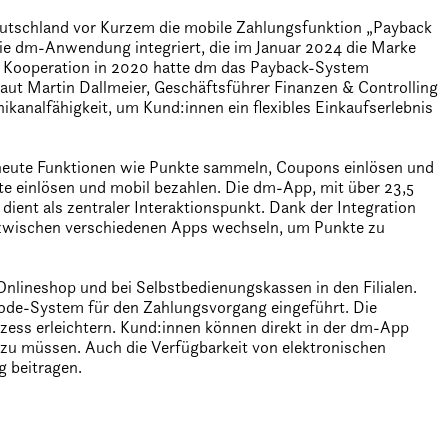
utschland vor Kurzem die mobile Zahlungsfunktion „Payback
die dm-Anwendung integriert, die im Januar 2024 die Marke
er Kooperation in 2020 hatte dm das Payback-System
laut Martin Dallmeier, Geschäftsführer Finanzen & Controlling
kanalfähigkeit, um Kund:innen ein flexibles Einkaufserlebnis
t heute Funktionen wie Punkte sammeln, Coupons einlösen und
te einlösen und mobil bezahlen. Die dm-App, mit über 23,5
ient als zentraler Interaktionspunkt. Dank der Integration
zwischen verschiedenen Apps wechseln, um Punkte zu
nlineshop und bei Selbstbedienungskassen in den Filialen.
de-System für den Zahlungsvorgang eingeführt. Die
zess erleichtern. Kund:innen können direkt in der dm-App
u müssen. Auch die Verfügbarkeit von elektronischen
g beitragen.