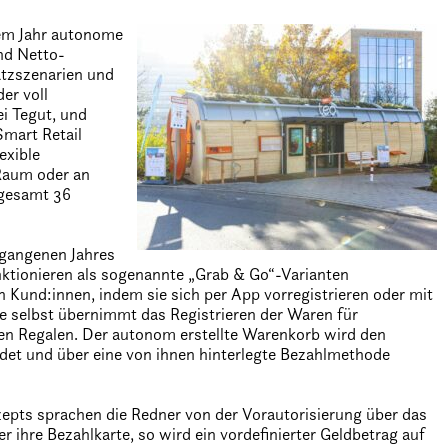
sem Jahr autonome
nd Netto-
atzszenarien und
er voll
ei Tegut, und
mart Retail
exible
 Raum oder an
sgesamt 36
gangenen Jahres
nktionieren als sogenannte „Grab & Go“-Varianten
n Kund:innen, indem sie sich per App vorregistrieren oder mit
e selbst übernimmt das Registrieren der Waren für
n Regalen. Der autonom erstellte Warenkorb wird den
det und über eine von ihnen hinterlegte Bezahlmethode
epts sprachen die Redner von der Vorautorisierung über das
r ihre Bezahlkarte, so wird ein vordefinierter Geldbetrag auf