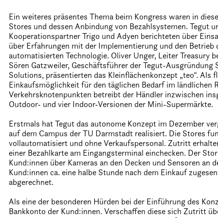
Ein weiteres präsentes Thema beim Kongress waren in die
Stores und dessen Anbindung von Bezahlsystemen. Tegut u
Kooperationspartner Trigo und Adyen berichteten über Eins
über Erfahrungen mit der Implementierung und den Betrieb d
automatisierten Technologie. Oliver Unger, Leiter Treasury b
Sören Gatzweiler, Geschäftsführer der Tegut-Ausgründung S
Solutions, präsentierten das Kleinflächenkonzept „teo“. Als fl
Einkaufsmöglichkeit für den täglichen Bedarf im ländlichen
Verkehrsknotenpunkten betreibt der Händler inzwischen in
Outdoor- und vier Indoor-Versionen der Mini-Supermärkte.
Erstmals hat Tegut das autonome Konzept im Dezember ver
auf dem Campus der TU Darmstadt realisiert. Die Stores fu
vollautomatisiert und ohne Verkaufspersonal. Zutritt erhalte
einer Bezahlkarte am Eingangsterminal einchecken. Der Stor
Kund:innen über Kameras an den Decken und Sensoren an de
Kund:innen ca. eine halbe Stunde nach dem Einkauf zugesen
abgerechnet.
Als eine der besonderen Hürden bei der Einführung des Konz
Bankkonto der Kund:innen. Verschaffen diese sich Zutritt übe