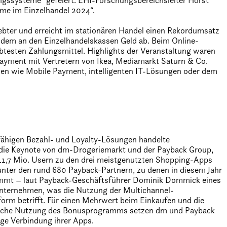
ngssysteme“ gefeiert. EHI-Forschungsbereichsleiter Horst
eme im Einzelhandel 2024“.
bter und erreicht im stationären Handel einen Rekordumsatz
dem an den Einzelhandelskassen Geld ab. Beim Online-
btesten Zahlungsmittel. Highlights der Veranstaltung waren
Payment mit Vertretern von Ikea, Mediamarkt Saturn & Co.
n wie Mobile Payment, intelligenten IT-Lösungen oder dem
ähigen Bezahl- und Loyalty-Lösungen handelte
 die Keynote von dm-Drogeriemarkt und der Payback Group,
11,7 Mio. Usern zu den drei meistgenutzten Shopping-Apps
unter den rund 680 Payback-Partnern, zu denen in diesem Jahr
mmt – laut Payback-Geschäftsführer Dominik Dommick eines
Unternehmen, was die Nutzung der Multichannel-
form betrifft. Für einen Mehrwert beim Einkaufen und die
fache Nutzung des Bonusprogramms setzen dm und Payback
enge Verbindung ihrer Apps.