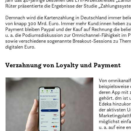
Jahr das 40-jährige Bestehen des EHI-Arbeitskreises „Zahlu
Rüter präsentierte die Ergebnisse der Studie „Zahlungssyst
Demnach wird die Kartenzahlung in Deutschland immer belie
von knapp 300 Mrd. Euro. Immer mehr Kund:innen heben zu
Payment bleiben Paypal und der Kauf auf Rechnung die belie
u. a. die Podiumsdiskussion zur Omnichannel-Fähigkeit im 
sowie verschiedene sogenannte Breakout-Sessions zu Theme
digitalen Euro.
Verzahnung von Loyalty und Payment
Von omnikanalf
beispielsweise
deren App mit 
gehört. dm ist 
Edeka hinzuko
der aktivsten 
Marketingplatt
möglichst ein
u. a. auf eine 