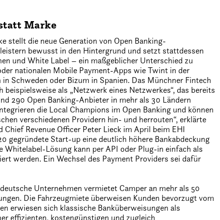
statt Marke
ke stellt die neue Generation von Open Banking-
leistern bewusst in den Hintergrund und setzt stattdessen
nen und White Label – ein maßgeblicher Unterschied zu
 oder nationalen Mobile Payment-Apps wie Twint in der
 in Schweden oder Bizum in Spanien. Das Münchner Fintech
ch beispielsweise als „Netzwerk eines Netzwerkes“, das bereits
nd 290 Open Banking-Anbieter in mehr als 30 Ländern
integrieren die Local Champions im Open Banking und können
chen verschiedenen Providern hin- und herrouten“, erklärte
 Chief Revenue Officer Peter Lieck im April beim EHI
20 gegründete Start-up eine deutlich höhere Bankabdeckung
e Whitelabel-Lösung kann per API oder Plug-in einfach als
iert werden. Ein Wechsel des Payment Providers sei dafür
as deutsche Unternehmen vermietet Camper an mehr als 50
rungen. Die Fahrzeugmiete überweisen Kunden bevorzugt vom
ugen erwiesen sich klassische Banküberweisungen als
r effizienten, kostengünstigen und zugleich