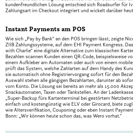
kundenfreundlichen Lösung entschied sich Roadsurfer für I
Zahlungsart im Checkout integriert und wickelt darüber heu
Instant Payments am POS
Wie sich „Pay by Bank“ an den POS bringen lässt, zeigte Nic
ZIIB Zahlungssysteme, auf dem EHI Payment Kongress. Das B
with Charlie“ eine digitale Alternative zum klassischen Kart
Bezahlen scannen Kunden einen QR-Code, beispielsweise von
einem Aufkleber am Automaten oder auch von einem mobile
prüft das System, welche Zahlarten auf dem Handy des Kun
sie automatisch ohne Registriervorgang sofort für den Beza
Auswahl stehen alle gängigen Bezahlarten, darunter ab sofor
vom Konto. Die Lösung sei bereits an mehr als 15.000 Akzep
Snackautomaten, Taxen oder Tankstellen. An der Ladenkasse
„Super-Backup fürs Kartenterminal bei gestörtem Netzbetrieb
einfach und kostengünstig wie ELV oder Girocard, biete zug
wie Altersverifikation, Couponing oder eben Instant Payment
Bonn: „Wir können heute schon das, was Wero vorhat.“