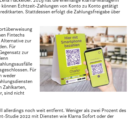
 Lena Hackelöer. 2019 hat die ehemalige Klarna-Managerin
e können Echtzeit-Zahlungen von Konto zu Konto getätigt
editkarten. Stattdessen erfolgt die Zahlungsfreigabe über
ortüberweisung
hen Fintechs
Alternative zur
den. Für
 Gegensatz zur
denn
ahlungsausfälle
sgeschlossen. Für
en weder
ahlungsdiensten
 Zahlkarten,
, sind nicht
 allerdings noch weit entfernt. Weniger als zwei Prozent des
Studie 2022 mit Diensten wie Klarna Sofort oder der