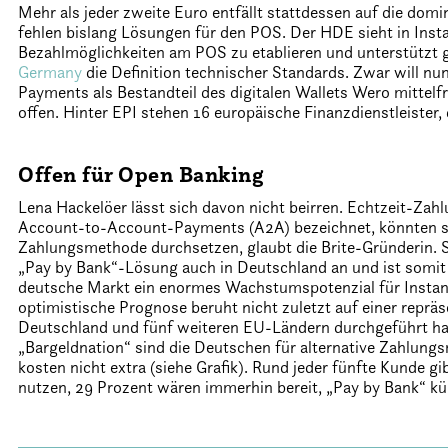
Mehr als jeder zweite Euro entfällt stattdessen auf die d
fehlen bislang Lösungen für den POS. Der HDE sieht in Inst
Bezahlmöglichkeiten am POS zu etablieren und unterstützt
Germany
die Definition technischer Standards. Zwar will nu
Payments als Bestandteil des digitalen Wallets Wero mittelfr
offen. Hinter EPI stehen 16 europäische Finanzdienstleiste
Offen für Open Banking
Lena Hackelöer lässt sich davon nicht beirren. Echtzeit-Zah
Account-to-Account-Payments (A2A) bezeichnet, könnten sic
Zahlungsmethode durchsetzen, glaubt die Brite-Gründerin. 
„Pay by Bank“-Lösung auch in Deutschland an und ist somit i
deutsche Markt ein enormes Wachstumspotenzial für Instan
optimistische Prognose beruht nicht zuletzt auf einer reprä
Deutschland und fünf weiteren EU-Ländern durchgeführt ha
„Bargeldnation“ sind die Deutschen für alternative Zahlung
kosten nicht extra (siehe Grafik). Rund jeder fünfte Kunde 
nutzen, 29 Prozent wären immerhin bereit, „Pay by Bank“ kü