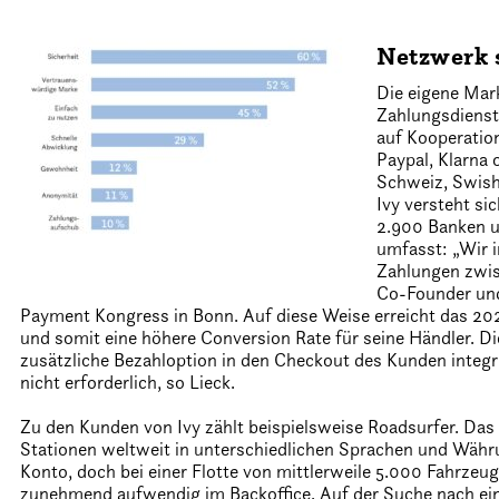
Netzwerk 
Die eigene Mar
Zahlungsdienst
auf Kooperatio
Paypal, Klarna
Schweiz, Swish
Ivy versteht si
2.900 Banken u
umfasst: „Wir 
Zahlungen zwis
Co-Founder und
Payment Kongress in Bonn. Auf diese Weise erreicht das 20
und somit eine höhere Conversion Rate für seine Händler. Di
zusätzliche Bezahloption in den Checkout des Kunden integr
nicht erforderlich, so Lieck.
Zu den Kunden von Ivy zählt beispielsweise Roadsurfer. D
Stationen weltweit in unterschiedlichen Sprachen und Wäh
Konto, doch bei einer Flotte von mittlerweile 5.000 Fahrze
zunehmend aufwendig im Backoffice. Auf der Suche nach eine