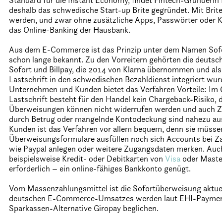
Standard für die Instant Economy, findet Fintech-Gründerin
deshalb das schwedische Start-up Brite gegründet. Mit Brit
werden, und zwar ohne zusätzliche Apps, Passwörter oder Kr
das Online-Banking der Hausbank.
Aus dem E-Commerce ist das Prinzip unter dem Namen Sof
schon lange bekannt. Zu den Vorreitern gehörten die deutsc
Sofort und Billpay, die 2014 von Klarna übernommen und als 
Lastschrift in den schwedischen Bezahldienst integriert wur
Unternehmen und Kunden bietet das Verfahren Vorteile: Im
Lastschrift besteht für den Handel kein Chargeback-Risiko, 
Überweisungen können nicht widerrufen werden und auch Z
durch Betrug oder mangelnde Kontodeckung sind nahezu au
Kunden ist das Verfahren vor allem bequem, denn sie müss
Überweisungsformulare ausfüllen noch sich Accounts bei Z
wie Paypal anlegen oder weitere Zugangsdaten merken. Auch
beispielsweise Kredit- oder Debitkarten von
Visa
oder Master
erforderlich – ein online-fähiges Bankkonto genügt.
Vom Massenzahlungsmittel ist die Sofortüberweisung aktuell
deutschen E-Commerce-Umsatzes werden laut EHI-Payment-
Sparkassen-Alternative Giropay beglichen.