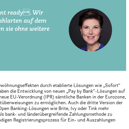
ent ready. Wir
ahlarten auf dem
n sie ohne weitere
wöhnungseffekten durch etablierte Lösungen wie „Sofort“
gaben die Entwicklung von neuen „Pay by Bank“-Lösungen auf
e neue EU-Verordnung (IPR) sämtliche Banken in der Eurozone,
überweisungen zu ermöglichen. Auch die dritte Version der
 Open Banking-Lösungen wie Brite, Ivy oder Tink mehr
 als bank- und länderübergreifende Zahlungsmethode zu
ndigen Registrierungsprozess für Ein- und Auszahlungen