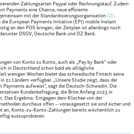
ominierenden Zahlungsarten Paypal oder Rechnungskauf. Zudem
ant Payments eine Chance, neue effiziente
 gemeinsam mit der Standardisierungsorganisation
GS1
n die European Payments Initiative (EPI) mobile Instant
istig an den POS bringen, der Zeitplan ist allerdings noch
r, darunter DSGV, Deutsche Bank und DZ Bank.
lungen von Konto zu Konto, auch als „Pay by Bank“ oder
h in Deutschland schon bald als alltägliche
Seit wenigen Wochen bietet das schwedische Fintech seine
n 21 Ländern verfügbar. „Unsere Studie zeigt, dass der
t Payments aufweist“, sagt die Deutsch-Schwedin. Die
sentativen Kundenbefragung, die Brite Anfang 2023 in
t. Das Ergebnis: Entgegen dem Klischee von der
smethoden durchaus offen – vorausgesetzt sie sind sicher und
gibt an, Konto-zu-Konto-Zahlungen bereits wöchentlich zu
nftig auszuprobieren.