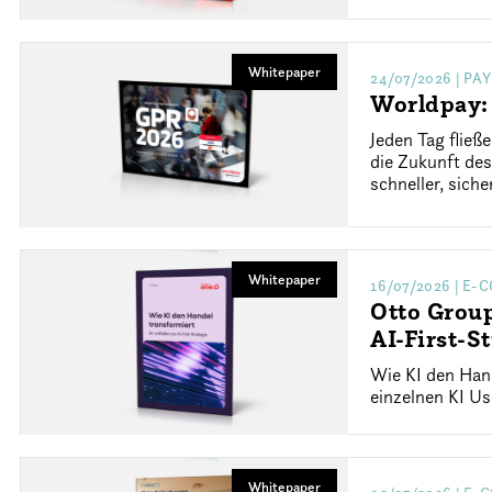
Whitepaper
24/07/2026
| PA
Worldpay:
Jeden Tag flie
die Zukunft de
schneller, sich
Whitepaper
16/07/2026
| E-
Otto Group
AI-First-St
Wie KI den Han
einzelnen KI Us
Whitepaper