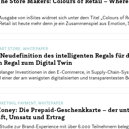
e Store Makers: Colours of Retail – Wher
Ausgabe von inSites widmet sich unter dem Titel „Colours of Ret
etail ist heute mehr denn je ein Zusammenspiel aus Emotion, Str
ART STORE, WHITEPAPER
eudefinition des intelligenten Regals für 
 Regal zum Digital Twin
telanger Investitionen in den E-Commerce, in Supply-Chain-Sy
 einer der am wenigsten digitalisierten und transparentesten Be
RKETING, PAYMENT, WHITEPAPER
ney: Die Prepaid-Geschenkkarte – der unt
ft, Umsatz und Ertrag
 Studie zur Brand-Experience mit über 6.000 Teilnehmern bele