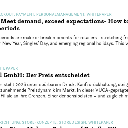
ECKOUT, PAYMENT, PERSONALMANAGEMENT, WHITEPAPER
Meet demand, exceed expectations- How to
periods
eriods are make or break moments for retailers - stretching f
New Year, Singles’ Day, and emerging regional holidays. This w
ITEPAPER
l GmbH: Der Preis entscheidet
el steht 2026 unter spürbarem Druck: Kaufzurückhaltung, ste
e zunehmende Preisdynamik im Markt. In dieser VUCA-geprägten
 Filiale an ihre Grenzen. Einer der sensibelsten – und zugleich m
NRICHTUNG, STORE-KONZEPTE, STOREDESIGN, WHITEPAPER