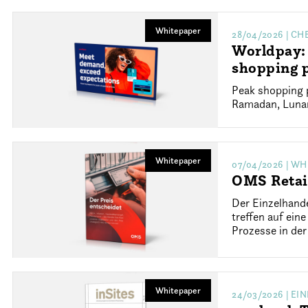
Whitepaper
28/04/2026
| CH
Worldpay: 
shopping 
Peak shopping p
Ramadan, Lunar 
Whitepaper
07/04/2026
| WH
OMS Retai
Der Einzelhand
treffen auf ein
Prozesse in der
Whitepaper
24/03/2026
| EI