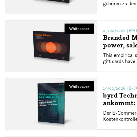
gehören zu den 
Whitepaper
25/02/2026
| MA
Branded Mo
power, sal
This empirical 
gift cards have
Whitepaper
19/02/2026
| E-
byrd Techn
ankommt: K
Der E-Commerce
Kostenkontroll