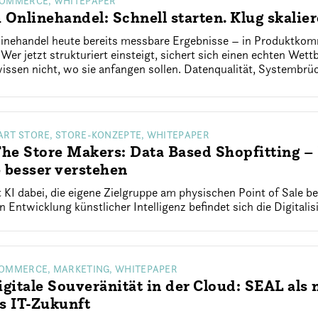
COMMERCE, WHITEPAPER
 Onlinehandel: Schnell starten. Klug skalier
Onlinehandel heute bereits messbare Ergebnisse – in Produktko
Wer jetzt strukturiert einsteigt, sichert sich einen echten Wett
ssen nicht, wo sie anfangen sollen. Datenqualität, Systembrüc
ART STORE, STORE-KONZEPTE, WHITEPAPER
e Store Makers: Data Based Shopfitting – 
 besser verstehen
 KI dabei, die eigene Zielgruppe am physischen Point of Sale b
n Entwicklung künstlicher Intelligenz befindet sich die Digitali
COMMERCE, MARKETING, WHITEPAPER
igitale Souveränität in der Cloud: SEAL al
s IT-Zukunft