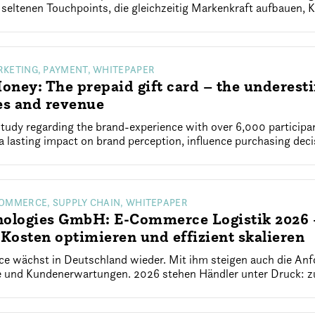
seltenen Touchpoints, die gleichzeitig Markenkraft aufbauen, 
RKETING, PAYMENT, WHITEPAPER
ney: The prepaid gift card – the underesti
es and revenue
study regarding the brand-experience with over 6,000 participan
 a lasting impact on brand perception, influence purchasing deci
COMMERCE, SUPPLY CHAIN, WHITEPAPER
ologies GmbH: E-Commerce Logistik 2026 –
osten optimieren und effizient skalieren
 wächst in Deutschland wieder. Mit ihm steigen auch die Anfo
e und Kundenerwartungen. 2026 stehen Händler unter Druck: 