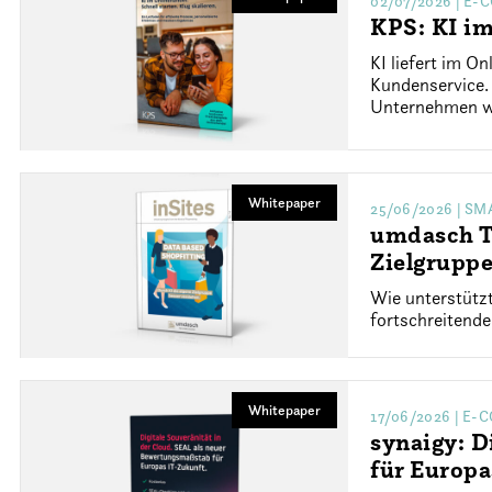
02/07/2026
| E-
KPS: KI im
KI liefert im 
Kundenservice. 
Unternehmen wi
Whitepaper
25/06/2026
| SM
umdasch Th
Zielgruppe
Wie unterstützt
fortschreitende
Whitepaper
17/06/2026
| E-
synaigy: D
für Europa