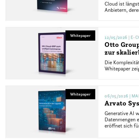
Cloud ist läng
Anbietern, der
Whitepaper
12/05/2026
| E-
Otto Grou
zur skalie
Die Komplexitä
Whitepaper zeig
Whitepaper
06/05/2026
| MA
Arvato Sys
Generative AI w
Datenmengen ef
eröffnet sich f