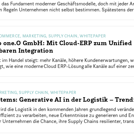
st das Fundament moderner Geschäftsmodelle, doch mit jeder 
en Regeln Unternehmen nicht selbst bestimmen. Spätestens der
COMMERCE, MARKETING, SUPPLY CHAIN, WHITEPAPER
p one.O GmbH: Mit Cloud-ERP zum Unifie
rbaren Integration
t im Handel steigt: mehr Kanäle, höhere Kundenerwartungen, 
t, wie eine moderne Cloud ERP-Lösung alle Kanäle auf einer zen
RKETING, SUPPLY CHAIN, WHITEPAPER
tems: Generative AI in der Logistik – Tren
ird die Logistik in den kommenden Jahren grundlegend verände
fizient zu verarbeiten, neue Erkenntnisse zu generieren und E
ür Unternehmen die Chance, ihre Supply Chains resilienter, trans