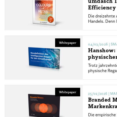
umdasch Th
Efficiency
Die dreizehnte 
Handels. Denn R
Whitepaper
04/03/2026
| SM
Hanshow: N
physischen
Trotz jahrzehn
physische Regal
Whitepaper
25/02/2026
| MA
Branded Mo
Markenkra
Die empirische