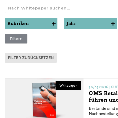
Rubriken
Jahr
ALLE
ALLE
Filtern
FILTER ZURÜCKSETZEN
Whitepaper
30/07/2026
| SU
OMS Retail
führen un
Bestände sind i
Nachbestellunge