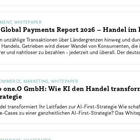
YMENT, WHITEPAPER
 Global Payments Report 2026 – Handel im
ßen unzählige Transaktionen über Ländergrenzen hinweg und dur
s Handels. Getrieben wird dieser Wandel von Konsumenten, di
erer und nahtloser zu bezahlen - jederzeit und überall. Der deuts
COMMERCE, MARKETING, WHITEPAPER
 one.O GmbH: Wie KI den Handel transformi
rategie
del transformiert Ihr Leitfaden zur AI-First-Strategie Wie sc
e-Cases zu einer ganzheitlichen AI-First-Strategie? Das Whitep