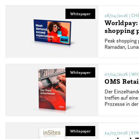
Whitepaper
28/04/2026
| CH
Worldpay: 
shopping 
Peak shopping p
Ramadan, Lunar 
Whitepaper
07/04/2026
| WH
OMS Retai
Der Einzelhand
treffen auf ein
Prozesse in der
Whitepaper
24/03/2026
| EI