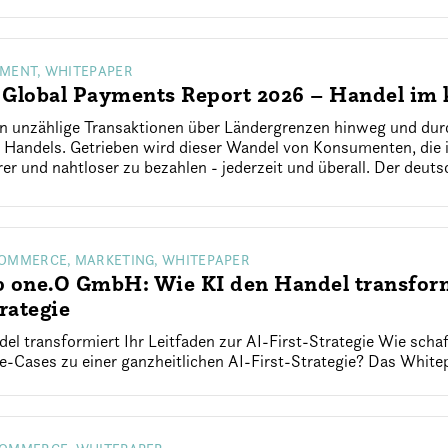
YMENT, WHITEPAPER
 Global Payments Report 2026 – Handel im
ßen unzählige Transaktionen über Ländergrenzen hinweg und dur
s Handels. Getrieben wird dieser Wandel von Konsumenten, di
erer und nahtloser zu bezahlen - jederzeit und überall. Der deuts
COMMERCE, MARKETING, WHITEPAPER
 one.O GmbH: Wie KI den Handel transformi
rategie
del transformiert Ihr Leitfaden zur AI-First-Strategie Wie sc
e-Cases zu einer ganzheitlichen AI-First-Strategie? Das Whitep