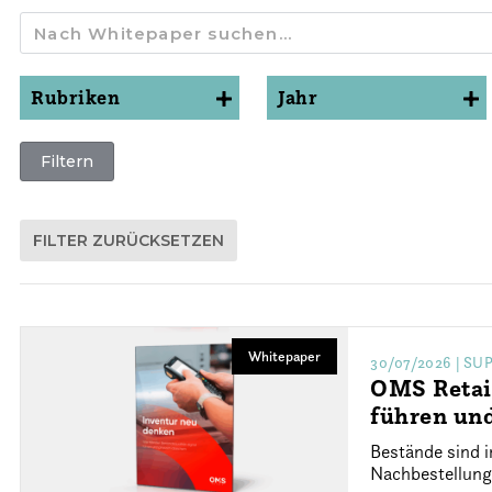
Rubriken
Jahr
ALLE
ALLE
Filtern
FILTER ZURÜCKSETZEN
Whitepaper
30/07/2026
| SU
OMS Retail
führen un
Bestände sind i
Nachbestellunge