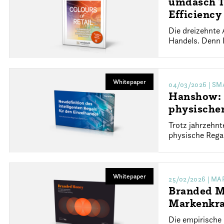
umdasch Th
Efficiency
Die dreizehnte 
Handels. Denn R
Whitepaper
04/03/2026
| SM
Hanshow: N
physischen
Trotz jahrzehn
physische Regal
Whitepaper
25/02/2026
| MA
Branded Mo
Markenkra
Die empirische