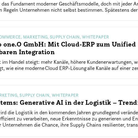
st das Fundament moderner Geschäftsmodelle, doch mit jeder 
en Regeln Unternehmen nicht selbst bestimmen. Spätestens der
COMMERCE, MARKETING, SUPPLY CHAIN, WHITEPAPER
p one.O GmbH: Mit Cloud-ERP zum Unifie
rbaren Integration
t im Handel steigt: mehr Kanäle, höhere Kundenerwartungen, 
t, wie eine moderne Cloud ERP-Lösung alle Kanäle auf einer zen
RKETING, SUPPLY CHAIN, WHITEPAPER
tems: Generative AI in der Logistik – Tren
ird die Logistik in den kommenden Jahren grundlegend verände
fizient zu verarbeiten, neue Erkenntnisse zu generieren und E
ür Unternehmen die Chance, ihre Supply Chains resilienter, trans