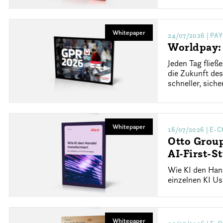
Whitepaper
24/07/2026
| PA
Worldpay:
Jeden Tag flie
die Zukunft de
schneller, sich
Whitepaper
16/07/2026
| E-
Otto Group
AI-First-St
Wie KI den Han
einzelnen KI Us
Whitepaper