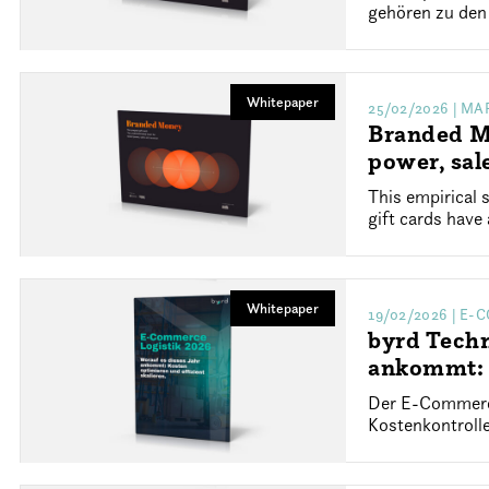
gehören zu den 
Whitepaper
25/02/2026
| MA
Branded Mo
power, sal
This empirical 
gift cards have
Whitepaper
19/02/2026
| E-
byrd Techn
ankommt: K
Der E-Commerce
Kostenkontroll