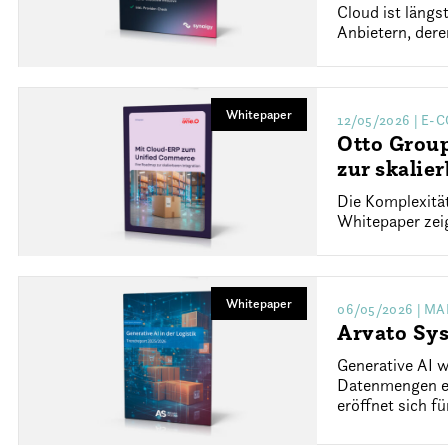
Cloud ist läng
Anbietern, der
Whitepaper
12/05/2026
| E-
Otto Grou
zur skalie
Die Komplexitä
Whitepaper zeig
Whitepaper
06/05/2026
| MA
Arvato Sys
Generative AI w
Datenmengen ef
eröffnet sich f