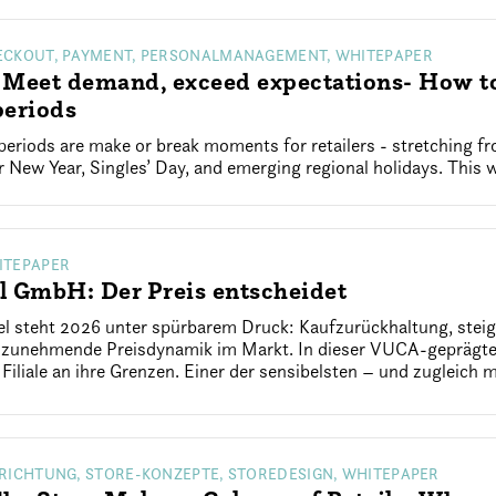
ECKOUT, PAYMENT, PERSONALMANAGEMENT, WHITEPAPER
Meet demand, exceed expectations- How to
periods
eriods are make or break moments for retailers - stretching f
New Year, Singles’ Day, and emerging regional holidays. This w
ITEPAPER
l GmbH: Der Preis entscheidet
el steht 2026 unter spürbarem Druck: Kaufzurückhaltung, ste
e zunehmende Preisdynamik im Markt. In dieser VUCA-geprägten
 Filiale an ihre Grenzen. Einer der sensibelsten – und zugleich m
NRICHTUNG, STORE-KONZEPTE, STOREDESIGN, WHITEPAPER