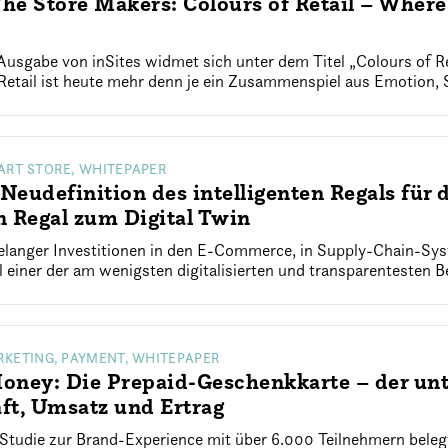
e Store Makers: Colours of Retail – Wher
Ausgabe von inSites widmet sich unter dem Titel „Colours of Ret
etail ist heute mehr denn je ein Zusammenspiel aus Emotion, Str
ART STORE, WHITEPAPER
eudefinition des intelligenten Regals für 
 Regal zum Digital Twin
telanger Investitionen in den E-Commerce, in Supply-Chain-Sy
 einer der am wenigsten digitalisierten und transparentesten Be
RKETING, PAYMENT, WHITEPAPER
ney: Die Prepaid-Geschenkkarte – der unt
ft, Umsatz und Ertrag
 Studie zur Brand-Experience mit über 6.000 Teilnehmern bele