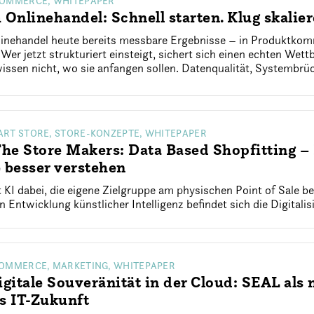
COMMERCE, WHITEPAPER
 Onlinehandel: Schnell starten. Klug skalier
Onlinehandel heute bereits messbare Ergebnisse – in Produktko
Wer jetzt strukturiert einsteigt, sichert sich einen echten Wett
ssen nicht, wo sie anfangen sollen. Datenqualität, Systembrüc
ART STORE, STORE-KONZEPTE, WHITEPAPER
e Store Makers: Data Based Shopfitting – 
 besser verstehen
 KI dabei, die eigene Zielgruppe am physischen Point of Sale b
n Entwicklung künstlicher Intelligenz befindet sich die Digitali
COMMERCE, MARKETING, WHITEPAPER
igitale Souveränität in der Cloud: SEAL al
s IT-Zukunft