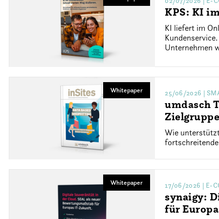
02/07/2026
| E-
KPS: KI im
KI liefert im 
Kundenservice. 
Unternehmen wi
Whitepaper
25/06/2026
| SM
umdasch Th
Zielgruppe
Wie unterstützt
fortschreitende
Whitepaper
17/06/2026
| E-
synaigy: D
für Europa