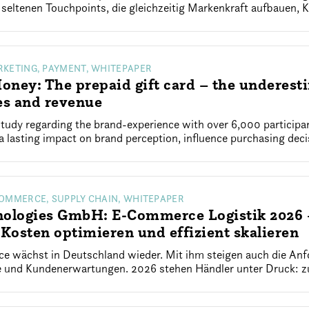
seltenen Touchpoints, die gleichzeitig Markenkraft aufbauen, 
RKETING, PAYMENT, WHITEPAPER
ney: The prepaid gift card – the underesti
es and revenue
study regarding the brand-experience with over 6,000 participan
 a lasting impact on brand perception, influence purchasing deci
COMMERCE, SUPPLY CHAIN, WHITEPAPER
ologies GmbH: E-Commerce Logistik 2026 –
osten optimieren und effizient skalieren
 wächst in Deutschland wieder. Mit ihm steigen auch die Anfo
e und Kundenerwartungen. 2026 stehen Händler unter Druck: 